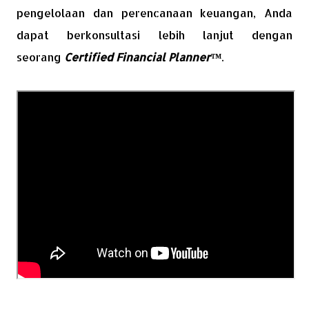
pengelolaan dan perencanaan keuangan, Anda
dapat berkonsultasi lebih lanjut dengan
seorang
Certified Financial Planner™
.