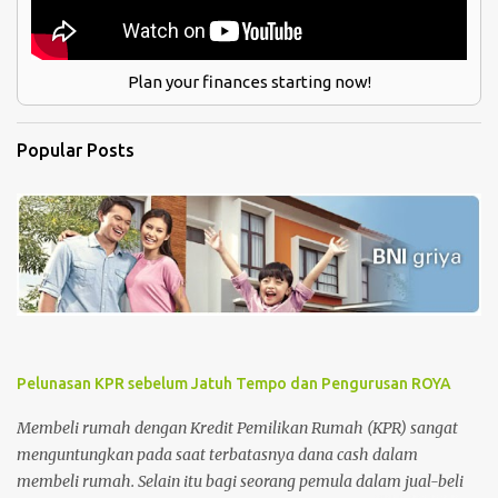
Plan your finances starting now!
Popular Posts
Pelunasan KPR sebelum Jatuh Tempo dan Pengurusan ROYA
Membeli rumah dengan Kredit Pemilikan Rumah (KPR) sangat
menguntungkan pada saat terbatasnya dana cash dalam
membeli rumah. Selain itu bagi seorang pemula dalam jual-beli