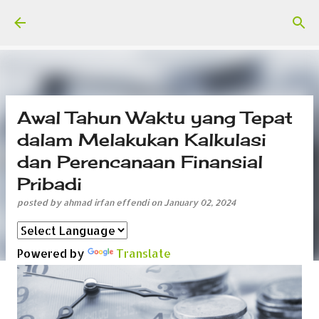
Skip to main content
Awal Tahun Waktu yang Tepat
dalam Melakukan Kalkulasi
dan Perencanaan Finansial
Pribadi
posted by
ahmad irfan effendi
on
January 02, 2024
Powered by
Translate