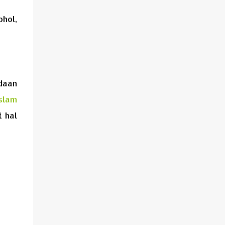
hol,
edaan
slam
t hal