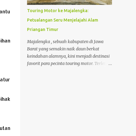
yang sangat saya impikan. Disamping nilai
antu
Touring Motor ke Majalengka:
investasi ini yang selalu bertambah setiap
Petualangan Seru Menjelajahi Alam
tahunnya, membeli rumah juga menjadi
investasi yang mampu menghemat
Priangan Timur
pengeluaran seperti biaya kos yang biaya
ihan
Majalengka , sebuah kabupaten di Jawa
per bulannya saat ini sudah hampir
Barat yang semakin naik daun berkat
menyamai cicilan membeli rumah itu
keindahan alamnya, kini menjadi destinasi
sendiri .
favorit para pecinta touring motor. Terletak
di kaki Gunung Ciremai, Majalengka
menawarkan kombinasi sempurna antara
atur
jalanan yang menantang, pemandangan
alam yang memukau, hingga suasana
ihak
pedesaan yang menyejukkan hati. Touring
ke Majalengka bukan hanya tentang
perjalanan, tapi juga tentang menemukan
kembali ketenangan dan kebebasan di
utan
tengah hiruk pikuk kehidupan kota.