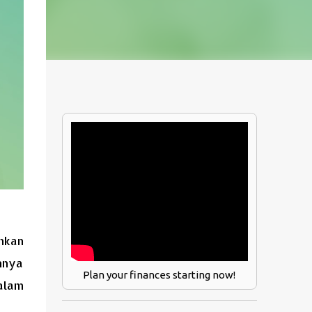
nkan
nnya
Plan your finances starting now!
alam