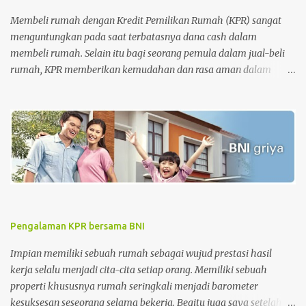
Membeli rumah dengan Kredit Pemilikan Rumah (KPR) sangat
menguntungkan pada saat terbatasnya dana cash dalam
membeli rumah. Selain itu bagi seorang pemula dalam jual-beli
rumah, KPR memberikan kemudahan dan rasa aman dalam
pengurusan surat-surat rumah. Tetapi di sisi lain, KPR juga
memberikan beban pada nasabah setiap bulannya dimana
nasabah diharuskan membayar cicilan pinjaman sampai dengan
batas akhir periode perjanjian KPR. Apalagi untuk periode awal
KPR, bagi nasabah KPR konvensional, besaran biaya bunga lebih
besar dari biaya pokok KPR itu sendiri. Tahap awal KPR adalah
tahap-tahap melatih kesabaran. Namun, semakin cepat
melakukan pelunasan semakin baik . Sehingga saat ingin menjual
rumah, harga rumah masih sesuai dengan standar harga rumah
Pengalaman KPR bersama BNI
saat itu dan keuntungan penjualan yang didapatkan jauh lebih
besar daripada menunggu sampai periode KPR jatuh tempo.
Impian memiliki sebuah rumah sebagai wujud prestasi hasil
kerja selalu menjadi cita-cita setiap orang. Memiliki sebuah
properti khususnya rumah seringkali menjadi barometer
kesuksesan seseorang selama bekerja. Begitu juga saya setelah 5