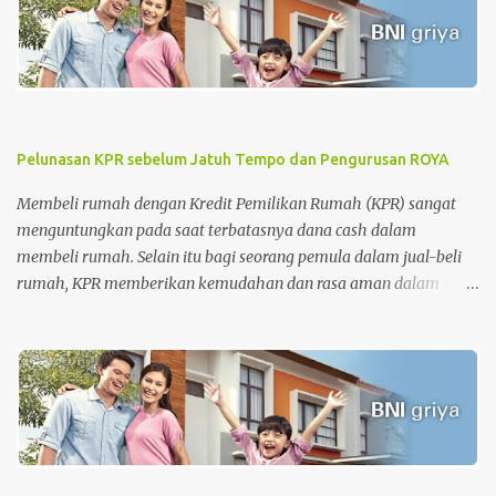
Pelunasan KPR sebelum Jatuh Tempo dan Pengurusan ROYA
Membeli rumah dengan Kredit Pemilikan Rumah (KPR) sangat
menguntungkan pada saat terbatasnya dana cash dalam
membeli rumah. Selain itu bagi seorang pemula dalam jual-beli
rumah, KPR memberikan kemudahan dan rasa aman dalam
pengurusan surat-surat rumah. Tetapi di sisi lain, KPR juga
memberikan beban pada nasabah setiap bulannya dimana
nasabah diharuskan membayar cicilan pinjaman sampai dengan
batas akhir periode perjanjian KPR. Apalagi untuk periode awal
KPR, bagi nasabah KPR konvensional, besaran biaya bunga lebih
besar dari biaya pokok KPR itu sendiri. Tahap awal KPR adalah
tahap-tahap melatih kesabaran. Namun, semakin cepat
melakukan pelunasan semakin baik . Sehingga saat ingin menjual