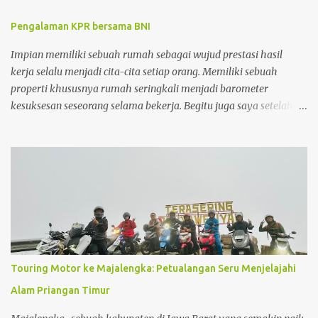
rumah, harga rumah masih sesuai dengan standar harga rumah
Pengalaman KPR bersama BNI
saat itu dan keuntungan penjualan yang didapatkan jauh lebih
besar daripada menunggu sampai periode KPR jatuh tempo.
Impian memiliki sebuah rumah sebagai wujud prestasi hasil
kerja selalu menjadi cita-cita setiap orang. Memiliki sebuah
properti khususnya rumah seringkali menjadi barometer
kesuksesan seseorang selama bekerja. Begitu juga saya setelah 5
tahun bekerja, saya sangat ingin menginvestasikan uang yang
sudah dikumpulkan untuk sebuah investasi yang memberikan
keuntungan maksimal dalam jangka panjang. Dan properti
dalam hal ini adalah rumah menjadi pilihan investasi yang
sangat saya impikan. Disamping nilai investasi ini yang selalu
bertambah setiap tahunnya, membeli rumah juga menjadi
investasi yang mampu menghemat pengeluaran seperti biaya kos
yang biaya per bulannya saat ini sudah hampir menyamai cicilan
membeli rumah itu sendiri .
Touring Motor ke Majalengka: Petualangan Seru Menjelajahi
Alam Priangan Timur