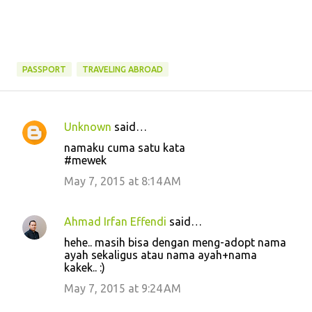
PASSPORT
TRAVELING ABROAD
Unknown
said…
C
namaku cuma satu kata
o
#mewek
m
May 7, 2015 at 8:14 AM
m
e
Ahmad Irfan Effendi
said…
n
hehe.. masih bisa dengan meng-adopt nama
t
ayah sekaligus atau nama ayah+nama
kakek.. :)
s
May 7, 2015 at 9:24 AM