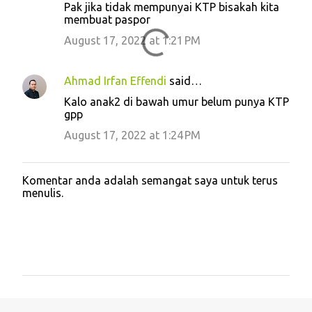
Pak jika tidak mempunyai KTP bisakah kita
membuat paspor
August 17, 2022 at 1:21 PM
Ahmad Irfan Effendi
said…
Kalo anak2 di bawah umur belum punya KTP
gpp
August 17, 2022 at 1:24 PM
Komentar anda adalah semangat saya untuk terus
P
menulis.
o
s
t
a
C
o
m
m
e
n