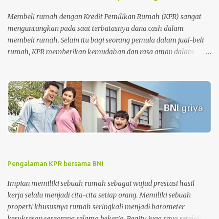
Membeli rumah dengan Kredit Pemilikan Rumah (KPR) sangat
menguntungkan pada saat terbatasnya dana cash dalam
membeli rumah. Selain itu bagi seorang pemula dalam jual-beli
rumah, KPR memberikan kemudahan dan rasa aman dalam
pengurusan surat-surat rumah. Tetapi di sisi lain, KPR juga
memberikan beban pada nasabah setiap bulannya dimana
nasabah diharuskan membayar cicilan pinjaman sampai dengan
batas akhir periode perjanjian KPR. Apalagi untuk periode awal
KPR, bagi nasabah KPR konvensional, besaran biaya bunga lebih
besar dari biaya pokok KPR itu sendiri. Tahap awal KPR adalah
tahap-tahap melatih kesabaran. Namun, semakin cepat
melakukan pelunasan semakin baik . Sehingga saat ingin menjual
rumah, harga rumah masih sesuai dengan standar harga rumah
Pengalaman KPR bersama BNI
saat itu dan keuntungan penjualan yang didapatkan jauh lebih
besar daripada menunggu sampai periode KPR jatuh tempo.
Impian memiliki sebuah rumah sebagai wujud prestasi hasil
kerja selalu menjadi cita-cita setiap orang. Memiliki sebuah
properti khususnya rumah seringkali menjadi barometer
kesuksesan seseorang selama bekerja. Begitu juga saya setelah 5