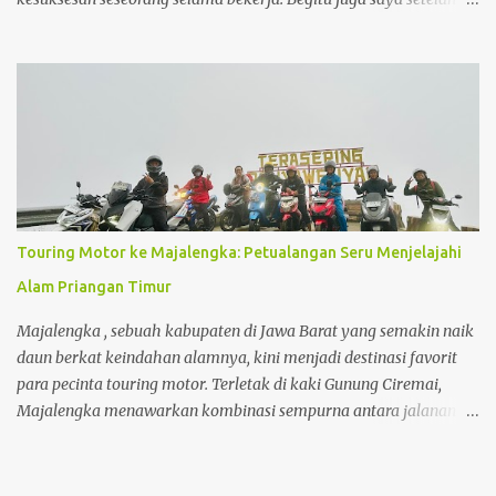
tahun bekerja, saya sangat ingin menginvestasikan uang yang
sudah dikumpulkan untuk sebuah investasi yang memberikan
keuntungan maksimal dalam jangka panjang. Dan properti
dalam hal ini adalah rumah menjadi pilihan investasi yang
sangat saya impikan. Disamping nilai investasi ini yang selalu
bertambah setiap tahunnya, membeli rumah juga menjadi
investasi yang mampu menghemat pengeluaran seperti biaya kos
yang biaya per bulannya saat ini sudah hampir menyamai cicilan
membeli rumah itu sendiri .
Touring Motor ke Majalengka: Petualangan Seru Menjelajahi
Alam Priangan Timur
Majalengka , sebuah kabupaten di Jawa Barat yang semakin naik
daun berkat keindahan alamnya, kini menjadi destinasi favorit
para pecinta touring motor. Terletak di kaki Gunung Ciremai,
Majalengka menawarkan kombinasi sempurna antara jalanan
yang menantang, pemandangan alam yang memukau, hingga
suasana pedesaan yang menyejukkan hati. Touring ke
Majalengka bukan hanya tentang perjalanan, tapi juga tentang