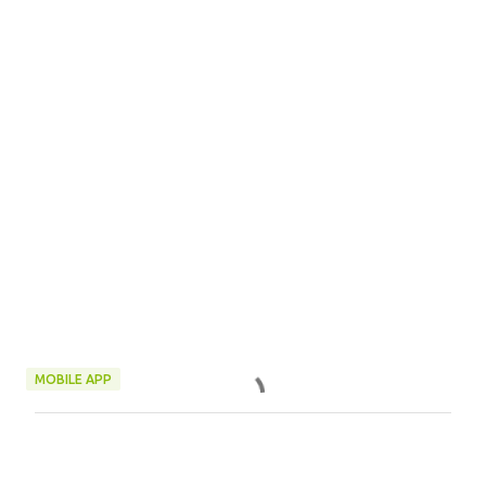
MOBILE APP
C
o