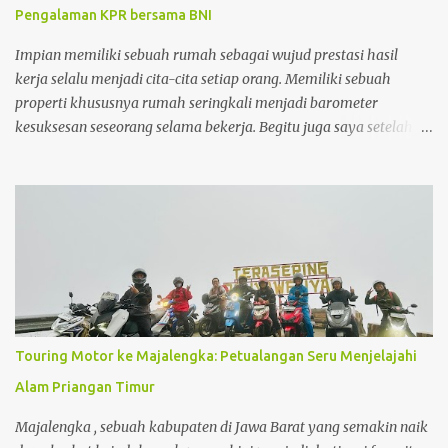
rumah, harga rumah masih sesuai dengan standar harga rumah
Pengalaman KPR bersama BNI
saat itu dan keuntungan penjualan yang didapatkan jauh lebih
besar daripada menunggu sampai periode KPR jatuh tempo.
Impian memiliki sebuah rumah sebagai wujud prestasi hasil
kerja selalu menjadi cita-cita setiap orang. Memiliki sebuah
properti khususnya rumah seringkali menjadi barometer
kesuksesan seseorang selama bekerja. Begitu juga saya setelah 5
tahun bekerja, saya sangat ingin menginvestasikan uang yang
sudah dikumpulkan untuk sebuah investasi yang memberikan
keuntungan maksimal dalam jangka panjang. Dan properti
dalam hal ini adalah rumah menjadi pilihan investasi yang
sangat saya impikan. Disamping nilai investasi ini yang selalu
bertambah setiap tahunnya, membeli rumah juga menjadi
investasi yang mampu menghemat pengeluaran seperti biaya kos
yang biaya per bulannya saat ini sudah hampir menyamai cicilan
membeli rumah itu sendiri .
Touring Motor ke Majalengka: Petualangan Seru Menjelajahi
Alam Priangan Timur
Majalengka , sebuah kabupaten di Jawa Barat yang semakin naik