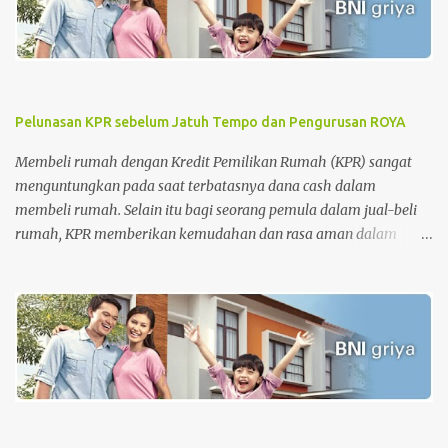
Pelunasan KPR sebelum Jatuh Tempo dan Pengurusan ROYA
Membeli rumah dengan Kredit Pemilikan Rumah (KPR) sangat
menguntungkan pada saat terbatasnya dana cash dalam
membeli rumah. Selain itu bagi seorang pemula dalam jual-beli
rumah, KPR memberikan kemudahan dan rasa aman dalam
pengurusan surat-surat rumah. Tetapi di sisi lain, KPR juga
memberikan beban pada nasabah setiap bulannya dimana
nasabah diharuskan membayar cicilan pinjaman sampai dengan
batas akhir periode perjanjian KPR. Apalagi untuk periode awal
KPR, bagi nasabah KPR konvensional, besaran biaya bunga lebih
besar dari biaya pokok KPR itu sendiri. Tahap awal KPR adalah
tahap-tahap melatih kesabaran. Namun, semakin cepat
melakukan pelunasan semakin baik . Sehingga saat ingin menjual