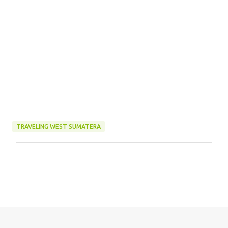
TRAVELING WEST SUMATERA
C
o
m
m
e