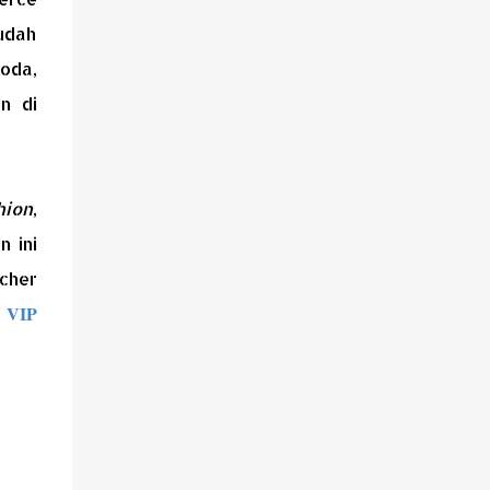
di kaki Gunung Ciremai, Majalengka
sudah
menawarkan kombinasi sempurna antara
jalanan yang menantang, pemandangan
oda,
alam yang memukau, hingga suasana
n di
pedesaan yang menyejukkan hati. Touring
ke Majalengka bukan hanya tentang
perjalanan, tapi juga tentang menemukan
kembali ketenangan dan kebebasan di
hion
,
tengah hiruk pikuk kehidupan kota.
 ini
cher
VIP
r