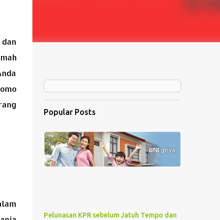
 dan
umah
 Anda
romo
rang
Popular Posts
alam
Pelunasan KPR sebelum Jatuh Tempo dan
anja