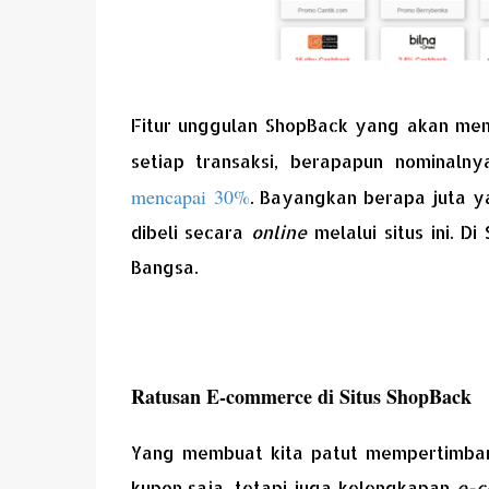
Fitur unggulan ShopBack yang akan me
setiap transaksi, berapapun nominaln
mencapai 30%
. Bayangkan berapa juta y
dibeli secara
online
melalui situs ini. 
Bangsa.
Ratusan E-commerce di Situs ShopBack
Yang membuat kita patut mempertimban
kupon saja, tetapi juga kelengkapan
e-