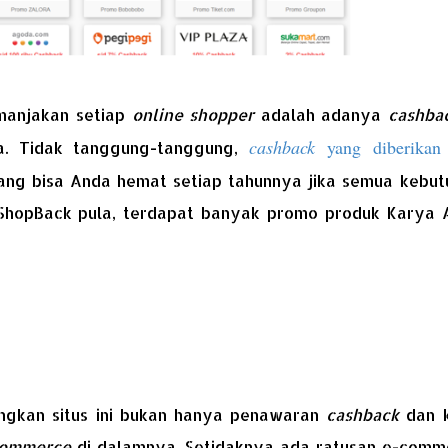
manjakan setiap
online shopper
adalah adanya
cashba
cashback
yang diberikan
ya. Tidak tanggung-tanggung,
ang bisa Anda hemat setiap tahunnya jika semua kebut
Di ShopBack pula, terdapat banyak promo produk Karya 
gkan situs ini bukan hanya penawaran
cashback
dan 
commerce
di dalamnya. Setidaknya ada ratusan e-comm