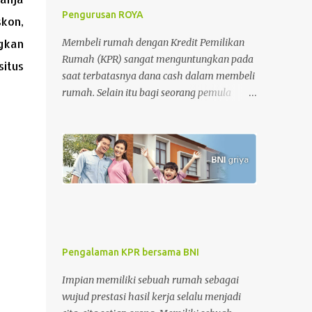
Pengurusan ROYA
kon,
ngkan
Membeli rumah dengan Kredit Pemilikan
Rumah (KPR) sangat menguntungkan pada
situs
saat terbatasnya dana cash dalam membeli
rumah. Selain itu bagi seorang pemula
dalam jual-beli rumah, KPR memberikan
kemudahan dan rasa aman dalam
pengurusan surat-surat rumah. Tetapi di sisi
lain, KPR juga memberikan beban pada
nasabah setiap bulannya dimana nasabah
diharuskan membayar cicilan pinjaman
sampai dengan batas akhir periode
perjanjian KPR. Apalagi untuk periode awal
KPR, bagi nasabah KPR konvensional,
Pengalaman KPR bersama BNI
besaran biaya bunga lebih besar dari biaya
pokok KPR itu sendiri. Tahap awal KPR
Impian memiliki sebuah rumah sebagai
adalah tahap-tahap melatih kesabaran.
wujud prestasi hasil kerja selalu menjadi
Namun, semakin cepat melakukan