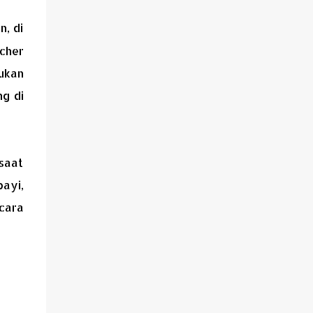
n, di
cher
ukan
ng di
saat
ayi,
cara