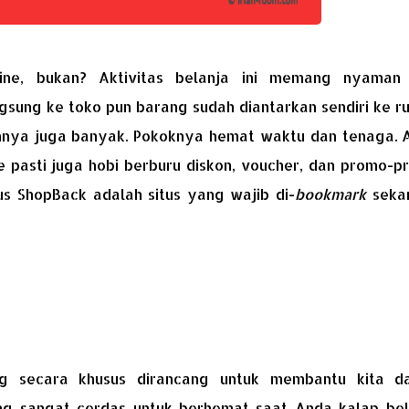
line, bukan? Aktivitas belanja ini memang nyaman
sung ke toko pun barang sudah diantarkan sendiri ke r
ihannya juga banyak. Pokoknya hemat waktu dan tenaga.
e pasti juga hobi berburu diskon, voucher, dan promo-p
itus ShopBack adalah situs yang wajib di-
bookmark
seka
g secara khusus dirancang untuk membantu kita d
ang sangat cerdas untuk berhemat saat Anda kalap bel