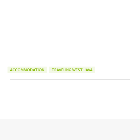
ACCOMMODATION
TRAVELING WEST JAVA
C
o
m
m
e
n