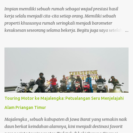
saat itu dan keuntungan penjualan yang didapatkan jauh lebih
besar daripada menunggu sampai periode KPR jatuh tempo.
Impian memiliki sebuah rumah sebagai wujud prestasi hasil
kerja selalu menjadi cita-cita setiap orang. Memiliki sebuah
properti khususnya rumah seringkali menjadi barometer
kesuksesan seseorang selama bekerja. Begitu juga saya setelah 5
tahun bekerja, saya sangat ingin menginvestasikan uang yang
sudah dikumpulkan untuk sebuah investasi yang memberikan
keuntungan maksimal dalam jangka panjang. Dan properti
dalam hal ini adalah rumah menjadi pilihan investasi yang
sangat saya impikan. Disamping nilai investasi ini yang selalu
bertambah setiap tahunnya, membeli rumah juga menjadi
investasi yang mampu menghemat pengeluaran seperti biaya kos
yang biaya per bulannya saat ini sudah hampir menyamai cicilan
membeli rumah itu sendiri .
Touring Motor ke Majalengka: Petualangan Seru Menjelajahi
Alam Priangan Timur
Majalengka , sebuah kabupaten di Jawa Barat yang semakin naik
daun berkat keindahan alamnya, kini menjadi destinasi favorit