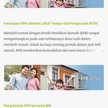
Pelunasan KPR sebelum Jatuh Tempo dan Pengurusan ROYA
Membeli rumah dengan Kredit Pemilikan Rumah (KPR) sangat
menguntungkan pada saat terbatasnya dana cash dalam
membeli rumah. Selain itu bagi seorang pemula dalam jual-beli
rumah, KPR memberikan kemudahan dan rasa aman dalam
pengurusan surat-surat rumah. Tetapi di sisi lain, KPR juga
memberikan beban pada nasabah setiap bulannya dimana
nasabah diharuskan membayar cicilan pinjaman sampai dengan
batas akhir periode perjanjian KPR. Apalagi untuk periode awal
KPR, bagi nasabah KPR konvensional, besaran biaya bunga lebih
besar dari biaya pokok KPR itu sendiri. Tahap awal KPR adalah
tahap-tahap melatih kesabaran. Namun, semakin cepat
melakukan pelunasan semakin baik . Sehingga saat ingin menjual
rumah, harga rumah masih sesuai dengan standar harga rumah
Pengalaman KPR bersama BNI