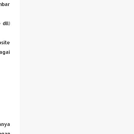
mbar
 dll)
site
agai
anya
ngan