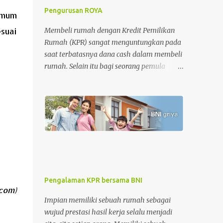
Pengurusan ROYA
umum
Membeli rumah dengan Kredit Pemilikan
esuai
Rumah (KPR) sangat menguntungkan pada
saat terbatasnya dana cash dalam membeli
rumah. Selain itu bagi seorang pemula
dalam jual-beli rumah, KPR memberikan
kemudahan dan rasa aman dalam
pengurusan surat-surat rumah. Tetapi di sisi
lain, KPR juga memberikan beban pada
nasabah setiap bulannya dimana nasabah
diharuskan membayar cicilan pinjaman
sampai dengan batas akhir periode
perjanjian KPR. Apalagi untuk periode awal
KPR, bagi nasabah KPR konvensional,
Pengalaman KPR bersama BNI
besaran biaya bunga lebih besar dari biaya
com)
pokok KPR itu sendiri. Tahap awal KPR
Impian memiliki sebuah rumah sebagai
adalah tahap-tahap melatih kesabaran.
wujud prestasi hasil kerja selalu menjadi
Namun, semakin cepat melakukan