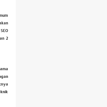
 umum
 akan
 SEO
an 2
lama
ngan
iknya
eknik