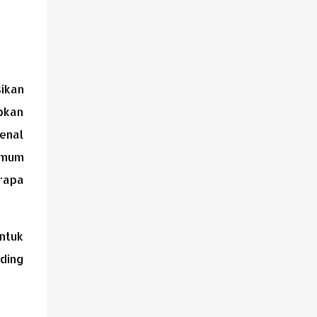
di kaki Gunung Ciremai, Majalengka
menawarkan kombinasi sempurna antara
jalanan yang menantang, pemandangan
alam yang memukau, hingga suasana
pedesaan yang menyejukkan hati. Touring
ikan
ke Majalengka bukan hanya tentang
perjalanan, tapi juga tentang menemukan
pkan
kembali ketenangan dan kebebasan di
kenal
tengah hiruk pikuk kehidupan kota.
umum
erapa
ntuk
ding