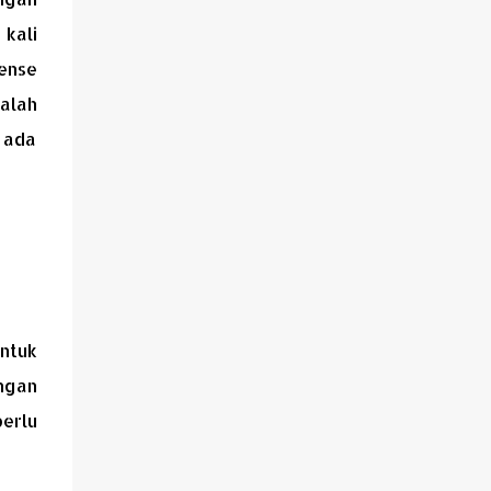
kali
ense
alah
 ada
ntuk
ngan
perlu