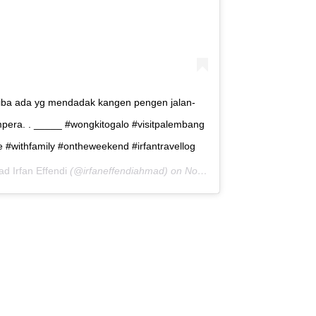
tiba ada yg mendadak kangen pengen jalan-
pera. . _____ #wongkitogalo #visitpalembang
#withfamily #ontheweekend #irfantravellog
d Irfan Effendi
(@irfaneffendiahmad) on
Nov 4, 2017 at 8:40am PDT