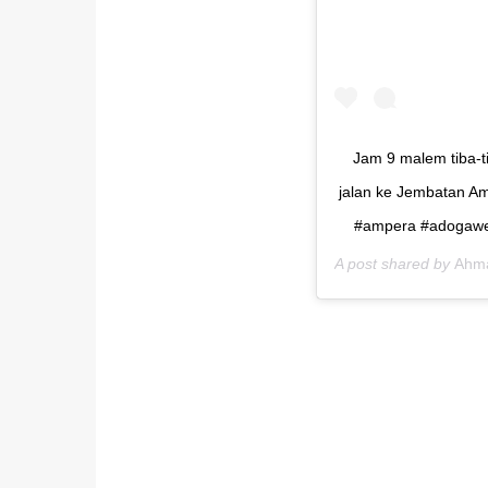
Jam 9 malem tiba-
jalan ke Jembatan Am
#ampera #adogawe 
A post shared by
Ahma