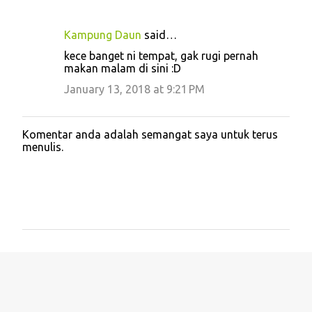
Kampung Daun
said…
C
kece banget ni tempat, gak rugi pernah
o
makan malam di sini :D
m
January 13, 2018 at 9:21 PM
m
e
Komentar anda adalah semangat saya untuk terus
P
n
menulis.
o
t
s
t
s
a
C
o
m
m
e
n
t