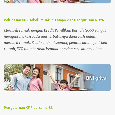
Pelunasan KPR sebelum Jatuh Tempo dan Pengurusan ROYA
Membeli rumah dengan Kredit Pemilikan Rumah (KPR) sangat
menguntungkan pada saat terbatasnya dana cash dalam
membeli rumah. Selain itu bagi seorang pemula dalam jual-beli
rumah, KPR memberikan kemudahan dan rasa aman dalam
pengurusan surat-surat rumah. Tetapi di sisi lain, KPR juga
memberikan beban pada nasabah setiap bulannya dimana
nasabah diharuskan membayar cicilan pinjaman sampai dengan
batas akhir periode perjanjian KPR. Apalagi untuk periode awal
KPR, bagi nasabah KPR konvensional, besaran biaya bunga lebih
besar dari biaya pokok KPR itu sendiri. Tahap awal KPR adalah
tahap-tahap melatih kesabaran. Namun, semakin cepat
melakukan pelunasan semakin baik . Sehingga saat ingin menjual
rumah, harga rumah masih sesuai dengan standar harga rumah
Pengalaman KPR bersama BNI
saat itu dan keuntungan penjualan yang didapatkan jauh lebih