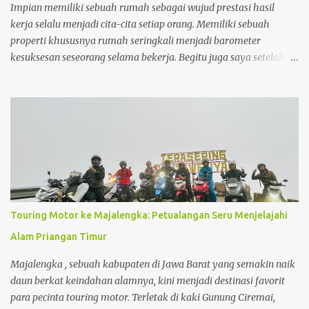
besar daripada menunggu sampai periode KPR jatuh tempo.
Impian memiliki sebuah rumah sebagai wujud prestasi hasil
kerja selalu menjadi cita-cita setiap orang. Memiliki sebuah
properti khususnya rumah seringkali menjadi barometer
kesuksesan seseorang selama bekerja. Begitu juga saya setelah 5
tahun bekerja, saya sangat ingin menginvestasikan uang yang
sudah dikumpulkan untuk sebuah investasi yang memberikan
keuntungan maksimal dalam jangka panjang. Dan properti
dalam hal ini adalah rumah menjadi pilihan investasi yang
sangat saya impikan. Disamping nilai investasi ini yang selalu
bertambah setiap tahunnya, membeli rumah juga menjadi
investasi yang mampu menghemat pengeluaran seperti biaya kos
yang biaya per bulannya saat ini sudah hampir menyamai cicilan
membeli rumah itu sendiri .
Touring Motor ke Majalengka: Petualangan Seru Menjelajahi
Alam Priangan Timur
Majalengka , sebuah kabupaten di Jawa Barat yang semakin naik
daun berkat keindahan alamnya, kini menjadi destinasi favorit
para pecinta touring motor. Terletak di kaki Gunung Ciremai,