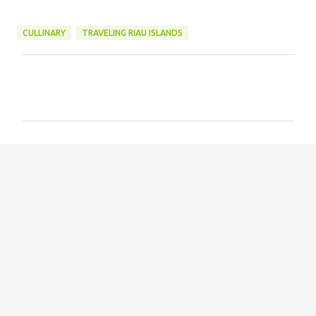
CULLINARY
TRAVELING RIAU ISLANDS
C
o
m
m
e
n
t
s