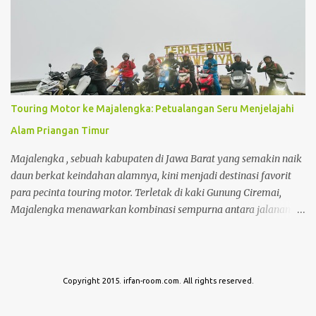
dalam hal ini adalah rumah menjadi pilihan investasi yang
sangat saya impikan. Disamping nilai investasi ini yang selalu
bertambah setiap tahunnya, membeli rumah juga menjadi
investasi yang mampu menghemat pengeluaran seperti biaya kos
yang biaya per bulannya saat ini sudah hampir menyamai cicilan
membeli rumah itu sendiri .
Touring Motor ke Majalengka: Petualangan Seru Menjelajahi
Alam Priangan Timur
Majalengka , sebuah kabupaten di Jawa Barat yang semakin naik
daun berkat keindahan alamnya, kini menjadi destinasi favorit
para pecinta touring motor. Terletak di kaki Gunung Ciremai,
Majalengka menawarkan kombinasi sempurna antara jalanan
yang menantang, pemandangan alam yang memukau, hingga
suasana pedesaan yang menyejukkan hati. Touring ke
Majalengka bukan hanya tentang perjalanan, tapi juga tentang
menemukan kembali ketenangan dan kebebasan di tengah hiruk
Copyright 2015. irfan-room.com. All rights reserved.
pikuk kehidupan kota.