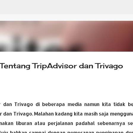
Skip to main content
Tentang TripAdvisor dan Trivago
sor dan Trivago di beberapa media namun kita tidak be
or dan Trivago. Malahan kadang kita masih saja menggun
anakan liburan atau perjalanan padahal sebenarnya s
a tuju bahkan sampai dengan pemesanan penginapan de