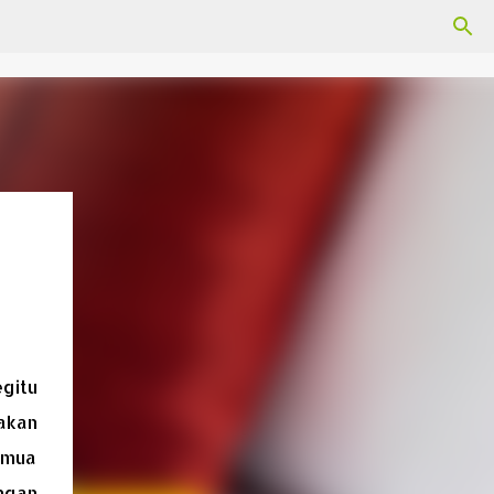
gitu
akan
emua
ngan