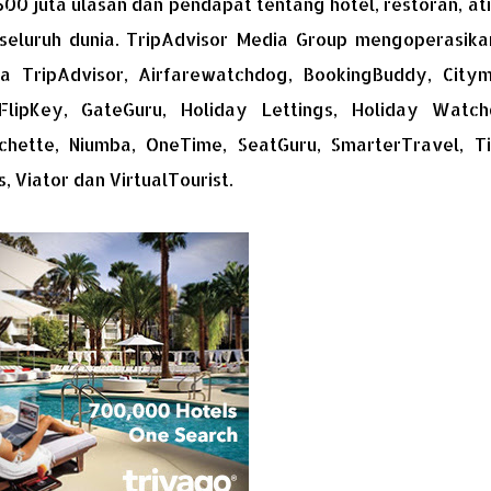
500 juta ulasan dan pendapat tentang hotel, restoran, at
i seluruh dunia. TripAdvisor Media Group mengoperasik
 TripAdvisor, Airfarewatchdog, BookingBuddy, Citym
, FlipKey, GateGuru, Holiday Lettings, Holiday Watch
rchette, Niumba, OneTime, SeatGuru, SmarterTravel, Ti
 Viator dan VirtualTourist.