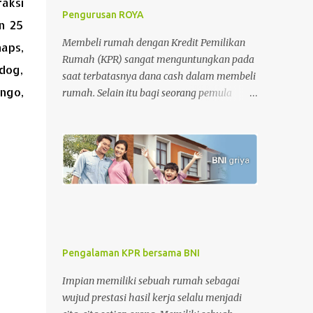
raksi
Pengurusan ROYA
an 25
Membeli rumah dengan Kredit Pemilikan
aps,
Rumah (KPR) sangat menguntungkan pada
dog,
saat terbatasnya dana cash dalam membeli
ngo,
rumah. Selain itu bagi seorang pemula
dalam jual-beli rumah, KPR memberikan
kemudahan dan rasa aman dalam
pengurusan surat-surat rumah. Tetapi di sisi
lain, KPR juga memberikan beban pada
nasabah setiap bulannya dimana nasabah
diharuskan membayar cicilan pinjaman
sampai dengan batas akhir periode
perjanjian KPR. Apalagi untuk periode awal
KPR, bagi nasabah KPR konvensional,
Pengalaman KPR bersama BNI
besaran biaya bunga lebih besar dari biaya
pokok KPR itu sendiri. Tahap awal KPR
Impian memiliki sebuah rumah sebagai
adalah tahap-tahap melatih kesabaran.
wujud prestasi hasil kerja selalu menjadi
Namun, semakin cepat melakukan