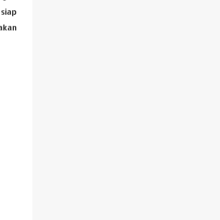
di kaki Gunung Ciremai, Majalengka
siap
menawarkan kombinasi sempurna antara
jalanan yang menantang, pemandangan
akan
alam yang memukau, hingga suasana
pedesaan yang menyejukkan hati. Touring
ke Majalengka bukan hanya tentang
perjalanan, tapi juga tentang menemukan
kembali ketenangan dan kebebasan di
tengah hiruk pikuk kehidupan kota.