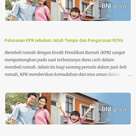
Pelunasan KPR sebelum Jatuh Tempo dan Pengurusan ROYA
Membeli rumah dengan Kredit Pemilikan Rumah (KPR) sangat
menguntungkan pada saat terbatasnya dana cash dalam
membeli rumah. Selain itu bagi seorang pemula dalam jual-beli
rumah, KPR memberikan kemudahan dan rasa aman dalam
pengurusan surat-surat rumah. Tetapi di sisi lain, KPR juga
memberikan beban pada nasabah setiap bulannya dimana
nasabah diharuskan membayar cicilan pinjaman sampai dengan
batas akhir periode perjanjian KPR. Apalagi untuk periode awal
KPR, bagi nasabah KPR konvensional, besaran biaya bunga lebih
besar dari biaya pokok KPR itu sendiri. Tahap awal KPR adalah
tahap-tahap melatih kesabaran. Namun, semakin cepat
melakukan pelunasan semakin baik . Sehingga saat ingin menjual