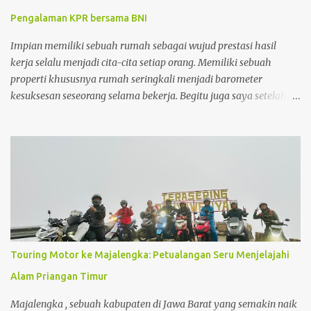
rumah, harga rumah masih sesuai dengan standar harga rumah
Pengalaman KPR bersama BNI
saat itu dan keuntungan penjualan yang didapatkan jauh lebih
besar daripada menunggu sampai periode KPR jatuh tempo.
Impian memiliki sebuah rumah sebagai wujud prestasi hasil
kerja selalu menjadi cita-cita setiap orang. Memiliki sebuah
properti khususnya rumah seringkali menjadi barometer
kesuksesan seseorang selama bekerja. Begitu juga saya setelah 5
tahun bekerja, saya sangat ingin menginvestasikan uang yang
sudah dikumpulkan untuk sebuah investasi yang memberikan
keuntungan maksimal dalam jangka panjang. Dan properti
dalam hal ini adalah rumah menjadi pilihan investasi yang
sangat saya impikan. Disamping nilai investasi ini yang selalu
bertambah setiap tahunnya, membeli rumah juga menjadi
investasi yang mampu menghemat pengeluaran seperti biaya kos
yang biaya per bulannya saat ini sudah hampir menyamai cicilan
membeli rumah itu sendiri .
Touring Motor ke Majalengka: Petualangan Seru Menjelajahi
Alam Priangan Timur
Majalengka , sebuah kabupaten di Jawa Barat yang semakin naik