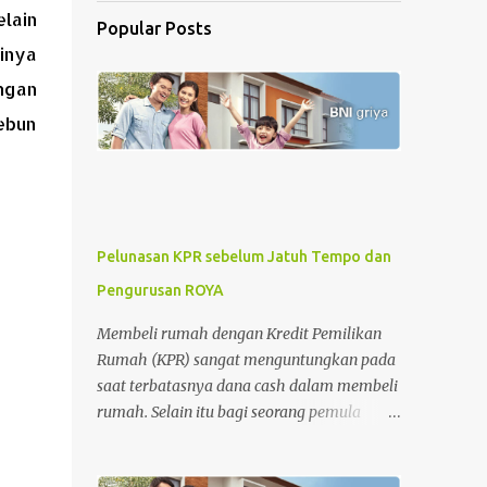
lain
Popular Posts
inya
ngan
ebun
Pelunasan KPR sebelum Jatuh Tempo dan
Pengurusan ROYA
Membeli rumah dengan Kredit Pemilikan
Rumah (KPR) sangat menguntungkan pada
saat terbatasnya dana cash dalam membeli
rumah. Selain itu bagi seorang pemula
dalam jual-beli rumah, KPR memberikan
kemudahan dan rasa aman dalam