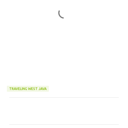
TRAVELING WEST JAVA
C
o
m