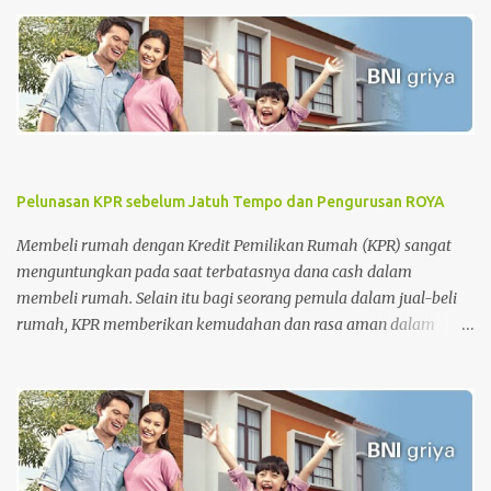
Pelunasan KPR sebelum Jatuh Tempo dan Pengurusan ROYA
Membeli rumah dengan Kredit Pemilikan Rumah (KPR) sangat
menguntungkan pada saat terbatasnya dana cash dalam
membeli rumah. Selain itu bagi seorang pemula dalam jual-beli
rumah, KPR memberikan kemudahan dan rasa aman dalam
pengurusan surat-surat rumah. Tetapi di sisi lain, KPR juga
memberikan beban pada nasabah setiap bulannya dimana
nasabah diharuskan membayar cicilan pinjaman sampai dengan
batas akhir periode perjanjian KPR. Apalagi untuk periode awal
KPR, bagi nasabah KPR konvensional, besaran biaya bunga lebih
besar dari biaya pokok KPR itu sendiri. Tahap awal KPR adalah