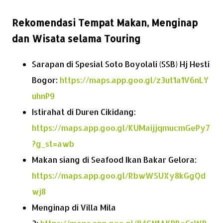
Rekomendasi Tempat Makan, Menginap
dan Wisata selama Touring
Sarapan di Spesial Soto Boyolali (SSB) Hj Hesti
Bogor:
https://maps.app.goo.gl/z3ut1a1V6nLY
uhnP9
Istirahat di Duren Cikidang:
https://maps.app.goo.gl/KUMaijjqmucmGePy7
?g_st=awb
Makan siang di Seafood Ikan Bakar Gelora:
https://maps.app.goo.gl/RbwWSUXy8kGgQd
wj8
Menginap di Villa Mila