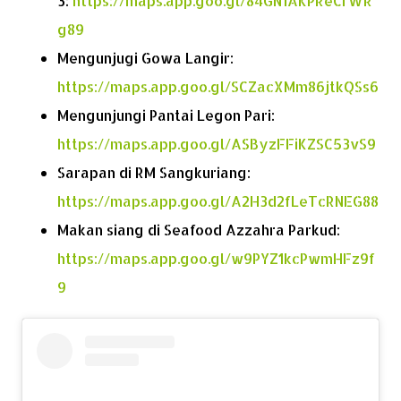
3:
https://maps.app.goo.gl/84GN1AKPReCrWR
g89
Mengunjugi Gowa Langir:
https://maps.app.goo.gl/SCZacXMm86jtkQSs6
Mengunjungi Pantai Legon Pari:
https://maps.app.goo.gl/ASByzFFiKZSC53vS9
Sarapan di RM Sangkuriang:
https://maps.app.goo.gl/A2H3d2fLeTcRNEG88
Makan siang di Seafood Azzahra Parkud:
https://maps.app.goo.gl/w9PYZ1kcPwmHFz9f
9