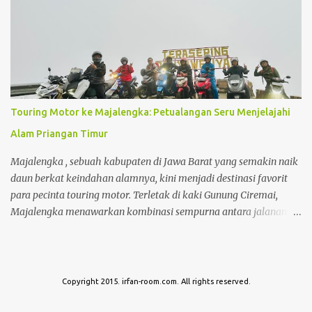
keuntungan maksimal dalam jangka panjang. Dan properti
dalam hal ini adalah rumah menjadi pilihan investasi yang
sangat saya impikan. Disamping nilai investasi ini yang selalu
bertambah setiap tahunnya, membeli rumah juga menjadi
investasi yang mampu menghemat pengeluaran seperti biaya kos
yang biaya per bulannya saat ini sudah hampir menyamai cicilan
membeli rumah itu sendiri .
Touring Motor ke Majalengka: Petualangan Seru Menjelajahi
Alam Priangan Timur
Majalengka , sebuah kabupaten di Jawa Barat yang semakin naik
daun berkat keindahan alamnya, kini menjadi destinasi favorit
para pecinta touring motor. Terletak di kaki Gunung Ciremai,
Majalengka menawarkan kombinasi sempurna antara jalanan
yang menantang, pemandangan alam yang memukau, hingga
suasana pedesaan yang menyejukkan hati. Touring ke
Majalengka bukan hanya tentang perjalanan, tapi juga tentang
menemukan kembali ketenangan dan kebebasan di tengah hiruk
Copyright 2015. irfan-room.com. All rights reserved.
pikuk kehidupan kota.