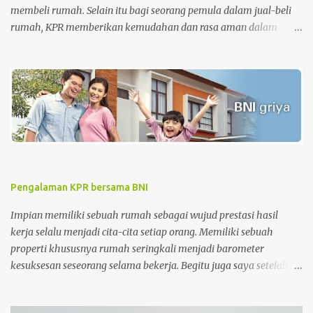
membeli rumah. Selain itu bagi seorang pemula dalam jual-beli
rumah, KPR memberikan kemudahan dan rasa aman dalam
pengurusan surat-surat rumah. Tetapi di sisi lain, KPR juga
memberikan beban pada nasabah setiap bulannya dimana
nasabah diharuskan membayar cicilan pinjaman sampai dengan
batas akhir periode perjanjian KPR. Apalagi untuk periode awal
KPR, bagi nasabah KPR konvensional, besaran biaya bunga lebih
besar dari biaya pokok KPR itu sendiri. Tahap awal KPR adalah
tahap-tahap melatih kesabaran. Namun, semakin cepat
melakukan pelunasan semakin baik . Sehingga saat ingin menjual
rumah, harga rumah masih sesuai dengan standar harga rumah
Pengalaman KPR bersama BNI
saat itu dan keuntungan penjualan yang didapatkan jauh lebih
besar daripada menunggu sampai periode KPR jatuh tempo.
Impian memiliki sebuah rumah sebagai wujud prestasi hasil
kerja selalu menjadi cita-cita setiap orang. Memiliki sebuah
properti khususnya rumah seringkali menjadi barometer
kesuksesan seseorang selama bekerja. Begitu juga saya setelah 5
tahun bekerja, saya sangat ingin menginvestasikan uang yang
sudah dikumpulkan untuk sebuah investasi yang memberikan