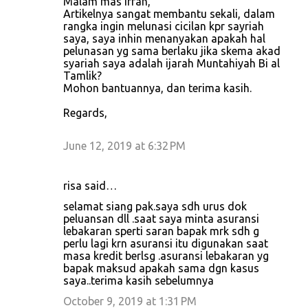
Malam mas irfan,
Artikelnya sangat membantu sekali, dalam
rangka ingin melunasi cicilan kpr sayriah
saya, saya inhin menanyakan apakah hal
pelunasan yg sama berlaku jika skema akad
syariah saya adalah ijarah Muntahiyah Bi al
Tamlik?
Mohon bantuannya, dan terima kasih.
Regards,
June 12, 2019 at 6:32 PM
risa said…
selamat siang pak.saya sdh urus dok
peluansan dll .saat saya minta asuransi
lebakaran sperti saran bapak mrk sdh g
perlu lagi krn asuransi itu digunakan saat
masa kredit berlsg .asuransi lebakaran yg
bapak maksud apakah sama dgn kasus
saya..terima kasih sebelumnya
October 9, 2019 at 1:31 PM