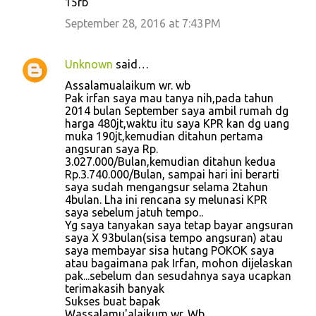
15rb
September 28, 2016 at 7:43 PM
Unknown
said…
Assalamualaikum wr. wb
Pak irfan saya mau tanya nih,pada tahun
2014 bulan September saya ambil rumah dg
harga 480jt,waktu itu saya KPR kan dg uang
muka 190jt,kemudian ditahun pertama
angsuran saya Rp.
3.027.000/Bulan,kemudian ditahun kedua
Rp.3.740.000/Bulan, sampai hari ini berarti
saya sudah mengangsur selama 2tahun
4bulan. Lha ini rencana sy melunasi KPR
saya sebelum jatuh tempo..
Yg saya tanyakan saya tetap bayar angsuran
saya X 93bulan(sisa tempo angsuran) atau
saya membayar sisa hutang POKOK saya
atau bagaimana pak Irfan, mohon dijelaskan
pak...sebelum dan sesudahnya saya ucapkan
terimakasih banyak
Sukses buat bapak
Wassalamu'alaikum wr. Wb