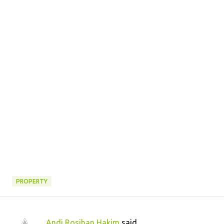
PROPERTY
Andi Rosihan Hakim
said…