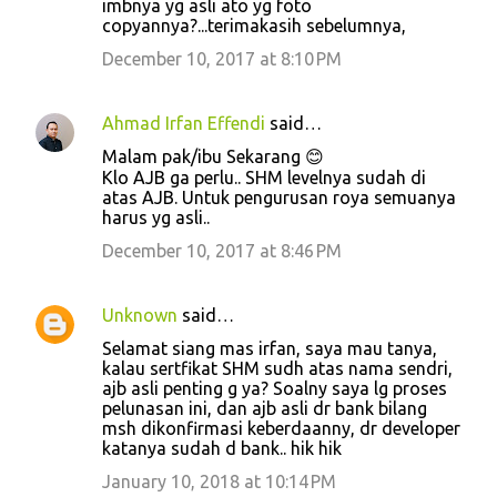
imbnya yg asli ato yg foto
copyannya?...terimakasih sebelumnya,
December 10, 2017 at 8:10 PM
Ahmad Irfan Effendi
said…
Malam pak/ibu Sekarang 😊
Klo AJB ga perlu.. SHM levelnya sudah di
atas AJB. Untuk pengurusan roya semuanya
harus yg asli..
December 10, 2017 at 8:46 PM
Unknown
said…
Selamat siang mas irfan, saya mau tanya,
kalau sertfikat SHM sudh atas nama sendri,
ajb asli penting g ya? Soalny saya lg proses
pelunasan ini, dan ajb asli dr bank bilang
msh dikonfirmasi keberdaanny, dr developer
katanya sudah d bank.. hik hik
January 10, 2018 at 10:14 PM