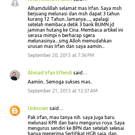
C
Alhamdulillah selamat mas Irfan. Saya msh
o
berjuang melunasi dan msh dapat 3 tahun
kurang 12 Tahun...lamanya....., apalagi
m
setelah membaca detik 3 bank BUMN jd
m
jaminan hutang ke Cina. Membaca artikel ini
serasa mimpi n berharap sgera
e
melunasinya....smg Alloh memudahkan
n
urusan mas Irfan dan saya aamiin...
t
September 20, 2015 at 7:36 PM
s
Ahmad Irfan Effendi
said…
Aamiin.. Semoga sukses mas..
September 21, 2015 at 12:37 AM
Unknown
said…
Pak irfan, mau tanya nih. saya juga baru
melunasi KPR dan baru mengurus roya. Saya
mengurus sendiri ke BPN dan setelah selesai
hanya menerima Sertifikat HGB saja. dan