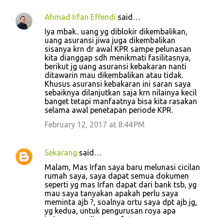
Ahmad Irfan Effendi
said…
Iya mbak.. uang yg diblokir dikembalikan,
uang asuransi jiwa juga dikembalikan
sisanya krn dr awal KPR sampe pelunasan
kita dianggap sdh menikmati fasilitasnya,
berikut jg uang asuransi kebakaran nanti
ditawarin mau dikembalikan atau tidak.
Khusus asuransi kebakaran ini saran saya
sebaiknya dilanjutkan saja krn nilainya kecil
banget tetapi manfaatnya bisa kita rasakan
selama awal penetapan periode KPR.
February 12, 2017 at 8:44 PM
Sekarang
said…
Malam, Mas Irfan saya baru melunasi cicilan
rumah saya, saya dapat semua dokumen
seperti yg mas Irfan dapat dari bank tsb, yg
mau saya tanyakan apakah perlu saya
meminta ajb ?, soalnya ortu saya dpt ajb jg,
yg kedua, untuk pengurusan roya apa