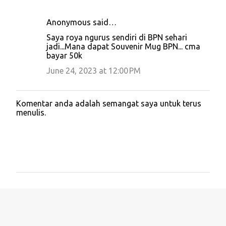
Anonymous said…
Saya roya ngurus sendiri di BPN sehari
jadi...Mana dapat Souvenir Mug BPN... cma
bayar 50k
June 24, 2023 at 12:00 PM
Komentar anda adalah semangat saya untuk terus
P
menulis.
o
s
t
a
C
o
m
m
e
n
t