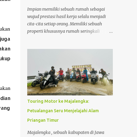
Impian memiliki sebuah rumah sebagai
wujud prestasi hasil kerja selalu menjadi
cita-cita setiap orang. Memiliki sebuah
kukan
properti khususnya rumah seringkali
 juga
menjadi barometer kesuksesan seseorang
selama bekerja. Begitu juga saya setelah 5
akan
tahun bekerja, saya sangat ingin
ukup
menginvestasikan uang yang sudah
dikumpulkan untuk sebuah investasi yang
memberikan keuntungan maksimal dalam
jangka panjang. Dan properti dalam hal ini
akan
adalah rumah menjadi pilihan investasi
yang sangat saya impikan. Disamping nilai
dian
Touring Motor ke Majalengka:
investasi ini yang selalu bertambah setiap
yang
Petualangan Seru Menjelajahi Alam
tahunnya, membeli rumah juga menjadi
investasi yang mampu menghemat
Priangan Timur
pengeluaran seperti biaya kos yang biaya
Majalengka , sebuah kabupaten di Jawa
per bulannya saat ini sudah hampir