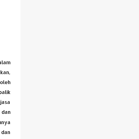
alam
tkan,
 oleh
alik
jasa
 dan
mnya
 dan