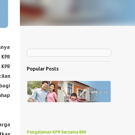
snya
 KPR
 KPR
Popular Posts
ilan
bagi
Tahap
arga
Pengalaman KPR bersama BNI
tkan