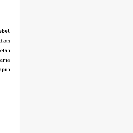
ebet
tikan
telah
elama
dapun