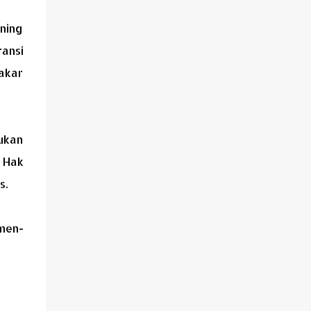
ening
ransi
akar
ukan
 Hak
s.
umen-