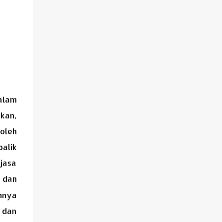
alam
tkan,
 oleh
alik
jasa
 dan
mnya
 dan