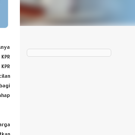
snya
 KPR
 KPR
ilan
bagi
Tahap
arga
tkan