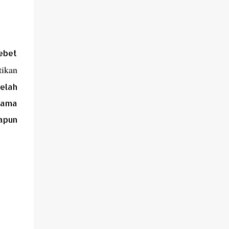
ebet
tikan
telah
elama
dapun