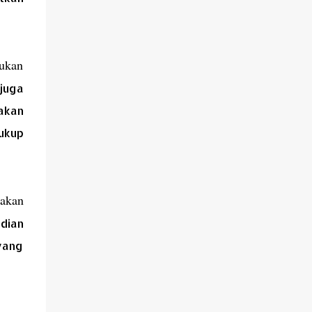
kukan
 juga
akan
ukup
akan
dian
yang