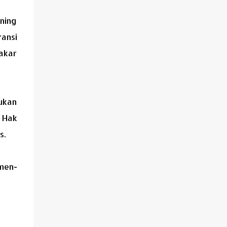
ening
ransi
akar
ukan
 Hak
s.
umen-